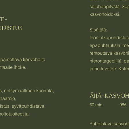
soluhengitystä. So
kasvohoidoksi.
TE-
PUHDISTUS
Sisältää:
Ihon alkupuhdistus,
epäpuhtauksia ime
rentouttava kasvohi
apainottava kasvohoito
hierontageelillä, pa
taalle iholle.
ja hoitovoide. Kulm
, entsymaattinen kuorinta,
ÄIJÄ-KASVO
önaamio,
60 min 98€
stus, syväpuhdistava
oitotuotteet ja
Puhdistava kasvoho