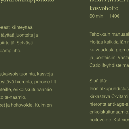
kasvohoito
60 min 140€
easti kiinteyttää
Tehokkain manuaali
 täyttää juonteita ja
Hoitaa kaikkia iän
irteitä. Selvästi
kuivuudesta pigme
eämpi iho.
ja juonteisiin. Vast
Catiolift-yhdistelm
s,kaksoiskuorinta, kasvoja
Sisältää:
eyttävä hieronta, precise-lift
Ihon alkupuhdistus,
eille, erikoiskuitunaamio
kirkastava C-vitami
colte-naamio,
hieronta anti-age-a
teet ja hoitovoide. Kulmien
erikoiskuitunaamio,
hoitovoide. Kulmien