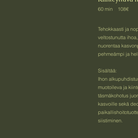
60 min 108€
Tehokkaasti ja nop
veltostunutta ihoa,
nuorentaa kasvonpi
pehmeämpi ja hel
Sisältää:
Ihon alkupuhdistu
muotoileva ja kiint
täsmäkohotus juont
kasvoille sekä de
paikallishoitotuot
siistiminen.