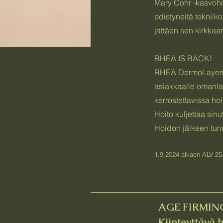
Mary Cohr -kasvohoi
edistyneitä tekniik
jättäen sen kirkka
RHEA IS BACK!
RHEA DermoLayerin 
asiakkaalle omanlai
kerrostettavissa ho
Hoito kuljettaa sinu
Hoidon jälkeen tun
1.9.2024 alkaen ALV 2
AGE FIRMIN
Kiinteyttävä 