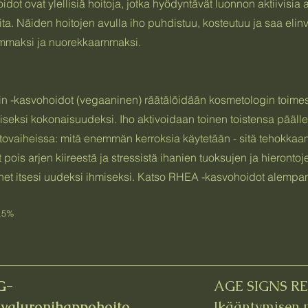
dot ovat ylellisiä hoitoja, jotka hyödyntävät luonnon aktiivisia 
oita. Näiden hoitojen avulla iho puhdistuu, kosteutuu ja saa eli
ammaksi ja nuorekkaammaksi.
-kasvohoidot (vegaaninen) räätälöidään kosmetologin toimest
seksi kokonaisuudeksi. Iho aktivoidaan toinen toistensa päälle
itovaiheissa: mitä enemmän kerroksia käytetään - sitä tehokkaa
t pois arjen kiireestä ja stressistä ihanien tuoksujen ja hierontoj
net itsesi uudeksi ihmiseksi. Katso RHEA -kasvohoidot alempa
5,5%
G-
AGE SIGNS R
hyaluronihappohoito
Ikääntymisen 