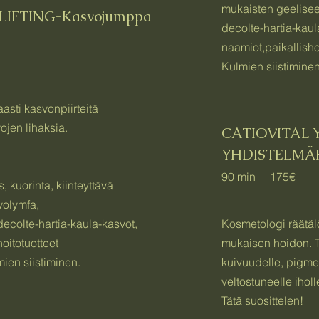
mukaisten geelisee
LIFTING-Kasvojumppa
decolte-hartia-kaul
naamiot,paikallishoi
Kulmien siistiminen
aasti kasvonpiirteitä
ojen lihaksia.
CATIOVITAL 
YHDISTELMÄ
90 min 175€
, kuorinta, kiinteyttävä
volymfa,
ecolte-hartia-kaula-kasvot,
Kosmetologi räätälö
hoitotuotteet
mukaisen hoidon. T
mien siistiminen.
kuivuudelle, pigmen
veltostuneelle iholl
Tätä suosittelen!