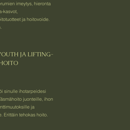
rumien imeytys, hieronta
a-kasvot,
totuotteet ja hoitovoide.
.
YOUTH JA LIFTING-
HOITO
i sinulle ihotarpeidesi
äsmähoito juonteille, ihon
ttimuutoksille ja
e. Erittäin tehokas hoito.