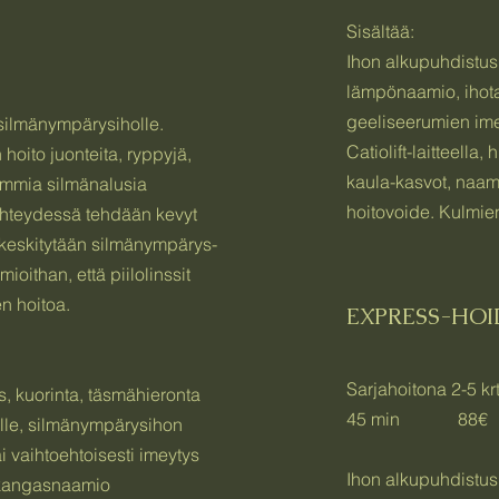
Sisältää:
Ihon alkupuhdistus
lämpönaamio, ihot
geeliseerumien im
 silmänympärysiholle.
Catiolift-laitteella,
hoito juonteita, ryppyjä,
kaula-kasvot, naamio
ummia silmänalusia
hoitovoide. Kulmien
yhteydessä tehdään kevyt
 keskitytään silmänympärys-
ioithan, että piilolinssit
n hoitoa.
EXPRESS-HO
Sarjahoitona 2-5 krt 
, kuorinta, täsmähieronta
45 min 88€
lle, silmänympärysihon
i vaihtoehtoisesti imeytys
Ihon alkupuhdistus,
ukangasnaamio