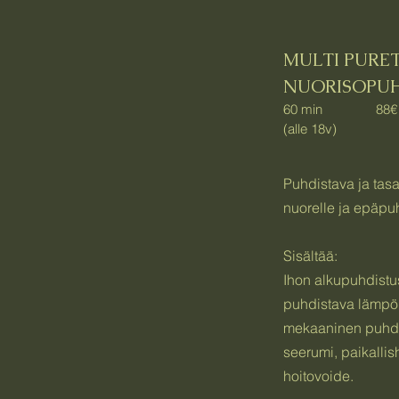
MULTI PURE
NUORISO
60 min 88€
(alle 18v)
Puhdistava ja tas
nuorelle ja epäpuh
Sisältää:
Ihon alkupuhdistus
puhdistava lämp
mekaaninen puhdi
seerumi, paikallish
hoitovoide.