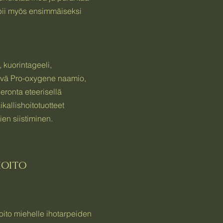
pii myös ensimmäiseksi
 kuorintageeli,
vä Pro-oxygene naamio,
eronta eteerisellä
ikallishoitotuotteet
ien siistiminen.
HOITO
ito miehelle ihotarpeiden