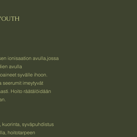
 YOUTH
en ionisaation avulla,jossa
ien avulla
oaineet syvälle ihoon.
ta seerumit imeytyvät
asti. Hoito räätälöidään
an.
, kuorinta, syväpuhdistus
la, hoitotarpeen