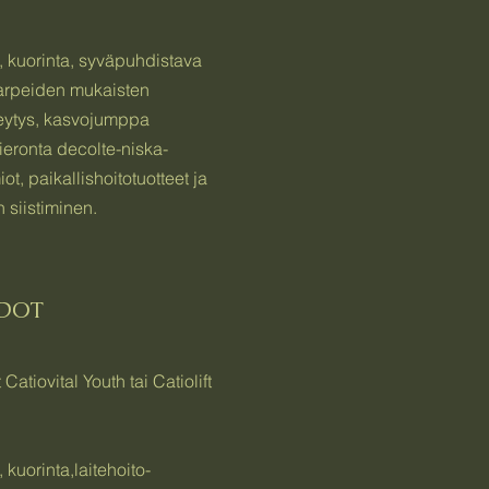
, kuorinta, syväpuhdistava
arpeiden mukaisten
eytys, kasvojumppa
 hieronta decolte-niska-
t, paikallishoitotuotteet ja
 siistiminen.
IDOT
Catiovital Youth tai Catiolift
 kuorinta,laitehoito-