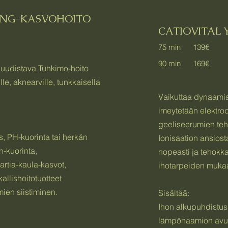
ING-KASVOHOITO
CATIOVITAL
75 min 139€
90 min 169€
a uudistava Tuhkimo-hoito
le, aknearville, tunkkaisella
Vaikuttaa dynaamis
imeytetään elektrod
geeliseerumien teh
, PH-kuorinta tai herkän
Ionisaation ansios
-kuorinta,
nopeasti ja tehokka
artia-kaula-kasvot,
ihotarpeiden muka
allishoitotuotteet
mien siistiminen.
Sisältää:
Ihon alkupuhdistus
lämpönaamion avul