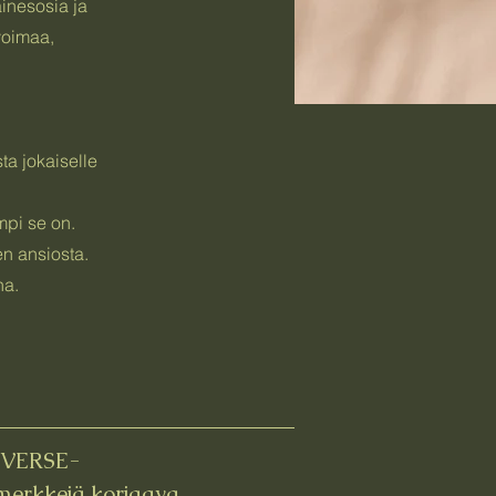
ainesosia ja
nvoimaa,
a jokaiselle
mpi se on.
en ansiosta.
na.
EVERSE-
merkkejä korjaava