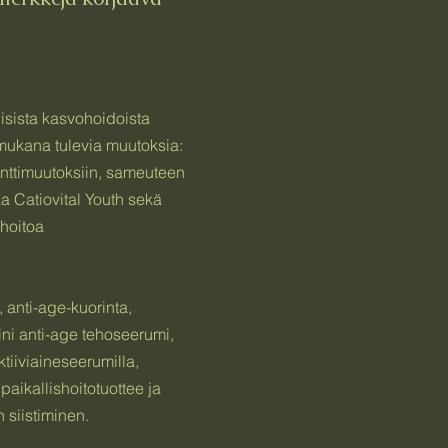
sista kasvohoidoista
 mukana tulevia muutoksia:
nttimuutoksiin, sameuteen
aa Catiovital Youth sekä
ähoitoa
 anti-age-kuorinta,
ini anti-age tehoseerumi,
ktiiviaineseerumilla,
paikallishoitotuottee ja
 siistiminen.