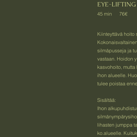
EYE-LIFTING
45 min 76€
Kiinteyttävä hoito
Kokonaisvaltainen 
silmäpusseja ja t
vastaan. Hoidon 
kasvohoito, mutta
ihon alueelle. Huom
tulee poistaa enne
Sisältää:
Ihon alkupuhdistus
silmänympärysiho
lihasten jumppa ta
ko.alueelle. Kuit