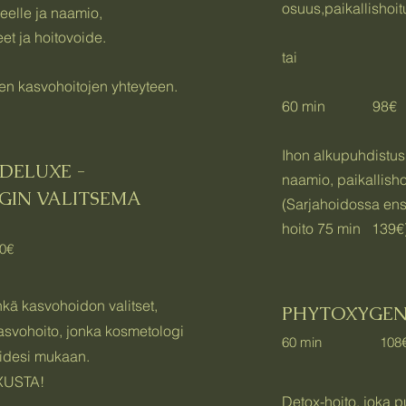
osuus,paikallishoit
elle ja naamio,
eet ja hoitovoide.
tai
en kasvohoitojen yhteyteen.
60 min 98€
Ihon alkupuhdistus,
DELUXE -
naamio, paikallisho
IN VALITSEMA
(Sarjahoidossa ens
TO
hoito 75 min 139€)
0€
inkä kasvohoidon valitset,
PHYTOXYGE
Kasvohoito, jonka kosmetologi
60 min 108
eidesi mukaan.
UXUSTA!
Detox-hoito, joka p