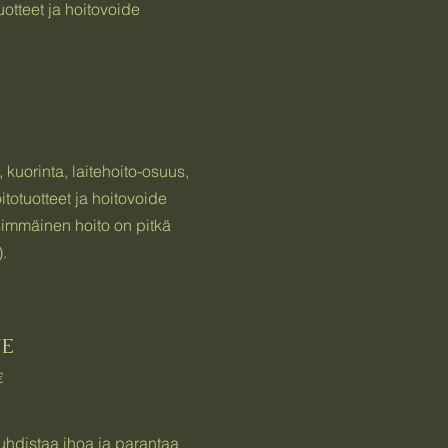
uotteet ja hoitovoide
 kuorinta, laitehoito-osuus,
itotuotteet ja hoitovoide
immäinen hoito on pitkä
.
NE
€
uhdistaa ihoa ja parantaa