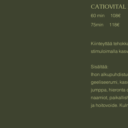
CATIOVITAL 
60 min 108€
75min 118€
Kiinteyttää tehokk
stimuloimalla kasv
Sisältää:
Ihon alkupuhdistus
geeliseerumi, kas
jumppa, hieronta d
naamiot, paikallis
ja hoitovoide. Kul