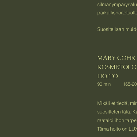
silmänympärysalue
paikallishoitotuott
Suositellaan muid
MARY COHR 
KOSMETOLOG
HOI
90 min 165-20
Mikäli et tiedä, m
suosittelen tätä. 
räätälöi ihon tarp
Tämä hoito on L