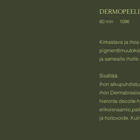
DERMOPEEL
60 min 108€
Kirkastava ja iho
pigmenttimuutoksil
ja samealle iholle.
Sisältää:
Ihon alkupuhdistus
ihon Dermabrasion
hieronta decolte-h
erikoisnaamio,paik
ja hoitovoide. Kul